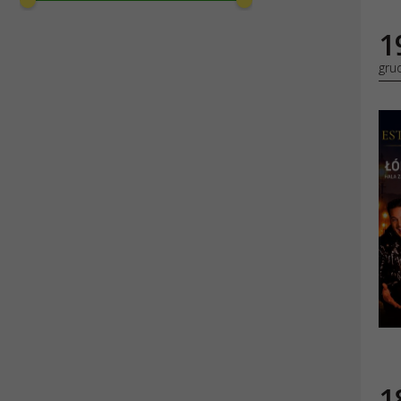
19
ESTERIORE
Sob
koncerty
grudnia ’ 2026
Łódź
,
19 gru
Hala Zatoka S
Kwiecień 2027
18
Festiwal 
Nie
koncerty | фестива
kwietnia ’ 2027
Łódź
,
18 kwi