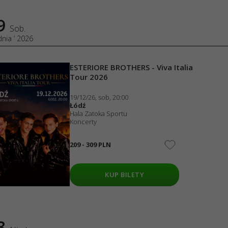
 BROTHERS - Viva Italia Tour 2026
dnia 2026, 20:00
portu
Muzyki Disco Łódź - Hype Disco Festiwal
ли
etnia 2027, 18:00