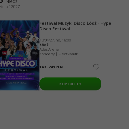
KARABAS.ES
KARABAS.COM
KARABAS.CZ
USŁUGI
Dostawa i płatność
Mapa strony