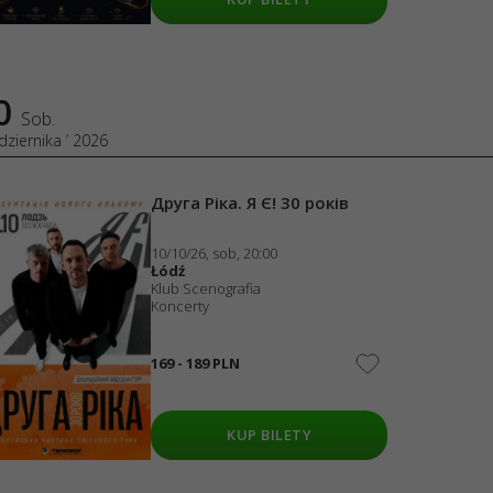
00987419
0125
05, KRAKÓW, kod 31-535
а. Я Є! 30 років
dziernika 2026, 20:00
ia