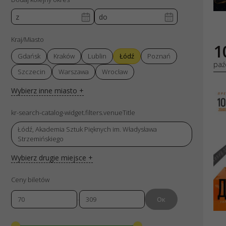
Numer KRS 00
REGON: 52285
ul. GĘSIA, 8/2
Październik 2026
10
Друга Рік
Sob
koncerty
października ’
Łódź
,
10 paź
2026
Klub Scenograf
Grudzień 2026