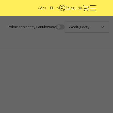
Łódź
PL
Zaloguj się
EN
UA
ni Miss &
70 - 150 PLN
KUP BILETY