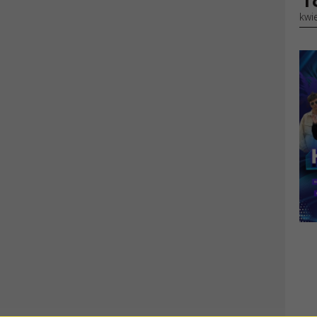
Atlas Arena
KARABAS.IT
KARABAS.CH
ŁĄCZNOŚĆ
WYDARZENIA
Masz jakieś pytania lub sugestie?
Koncerty
Napisz do nas
Wnioski przyjmowane są za pośrednictwem formularza
elektronicznego dostępnego na stronie internetowej