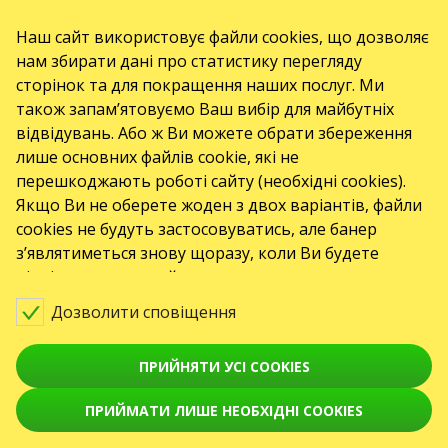
ul. GĘSIA, 8/205, KRAKÓW, kod 31-535
SERVICES
Наш сайт використовує файли cookies, що дозволяє
нам збирати дані про статистику перегляду
Доставка та оплата
Мапа сайту
сторінок та для покращення наших послуг. Ми
О НАС
також запам’ятовуємо Ваш вибір для майбутніх
відвідувань. Або ж Ви можете обрати збереження
Організаторам
Логотип на афіши
Про компанію
лише основних файлів cookie, які не
перешкоджають роботі сайту (необхідні cookies).
Публічна оферта
Якщо Ви не оберете жоден з двох варіантів, файли
cookies не будуть застосовуватись, але банер
з’являтиметься знову щоразу, коли Ви будете
відвідувати наш сайт.
Дозволити сповіщення
ПРИЙНЯТИ УСІ COOKIES
ПРИЙМАТИ ЛИШЕ НЕОБХІДНІ COOKIES