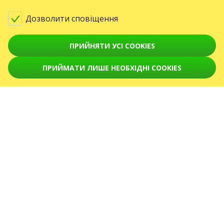
відвідувати наш сайт.
Напишіть нам
Дозволити сповіщення
Увага! Обробка звернень здійснюється за допомогою електронної форми
на сторінці
karabas.com/help
ПРИЙНЯТИ УСІ COOKIES
GO2SHOW SPÓŁKA Z O. O.
NIP: 6751768934, Numer KRS 0000987419
ПРИЙМАТИ ЛИШЕ НЕОБХІДНІ COOKIES
ul. GĘSIA, 8/205, KRAKÓW, kod 31-535
ПОДІЇ
Koncerty
Серпень 2026
Вересень 2026
жовтень 2026
Листопад 2026
Грудень 2026
Лютий 2027
Квітень 2027
СЕРВІСИ
Доставка і оплата
Мапа сайту
ПРО НАС
front.news.title