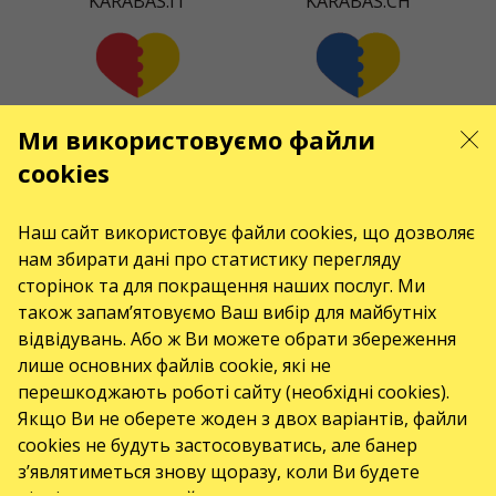
KARABAS.IT
KARABAS.CH
KARABAS.ES
KARABAS.COM
Ми використовуємо файли
cookies
Наш сайт використовує файли cookies, що дозволяє
KARABAS.CZ
KARABAS.DK
нам збирати дані про статистику перегляду
сторінок та для покращення наших послуг. Ми
також запам’ятовуємо Ваш вибір для майбутніх
відвідувань. Або ж Ви можете обрати збереження
KARABAS.CO
лише основних файлів cookie, які не
перешкоджають роботі сайту (необхідні cookies).
Якщо Ви не оберете жоден з двох варіантів, файли
КОНТАКТИ
cookies не будуть застосовуватись, але банер
з’являтиметься знову щоразу, коли Ви будете
Є питання, побажання?